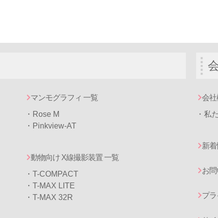
マンモグラフィ 一覧
会社
・
Rose M
・私
・
Pinkview-AT
新着
動物向け X線撮影装置 一覧
お問
・T-COMPACT
・T-MAX LITE
プラ
・T-MAX 32R