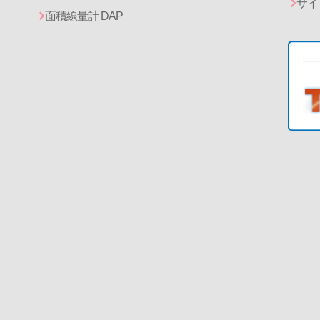
サイ
面積線量計 DAP