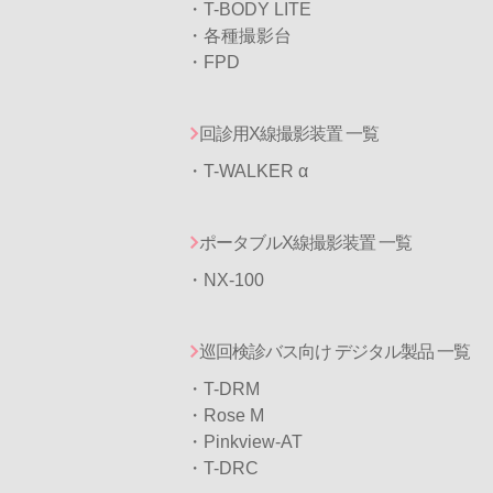
・T-BODY LITE
・各種撮影台
・FPD
回診用X線撮影装置 一覧
・T-WALKER α
ポータブルX線撮影装置 一覧
・NX-100
巡回検診バス向け デジタル製品 一覧
・T-DRM
・
Rose M
・
Pinkview-AT
・T-DRC