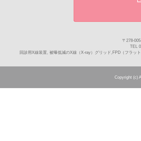
〒278-0
TEL 0
回診用X線装置, 被曝低減のX線（X-ray）グリッド,FPD（フラッ
Copyright (c)