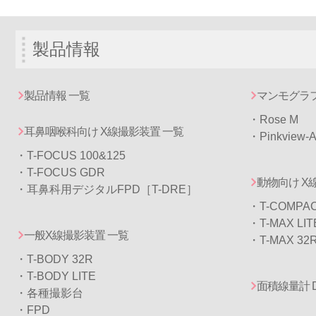
製品情報
製品情報 一覧
マンモグラフ
・
Rose M
耳鼻咽喉科向け X線撮影装置 一覧
・
Pinkview-
・T-FOCUS 100&125
・T-FOCUS GDR
動物向け X
・耳鼻科用デジタルFPD［T-DRE］
・T-COMPA
・T-MAX LIT
一般X線撮影装置 一覧
・T-MAX 32
・T-BODY 32R
・T-BODY LITE
面積線量計 
・各種撮影台
・FPD