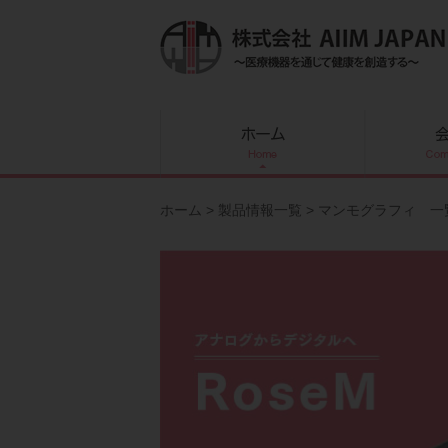
内
容
を
ス
キ
ッ
プ
ホーム
>
製品情報一覧
>
マンモグラフィ 一