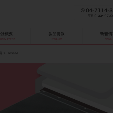
覧
> RoseM