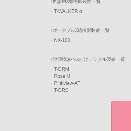
回診用X線撮影装置 一覧
・T-WALKER α
ポータブルX線撮影装置 一覧
・NX-100
巡回検診バス向け デジタル製品 一覧
・T-DRM
・
Rose M
・
Pinkview-AT
・T-DRC