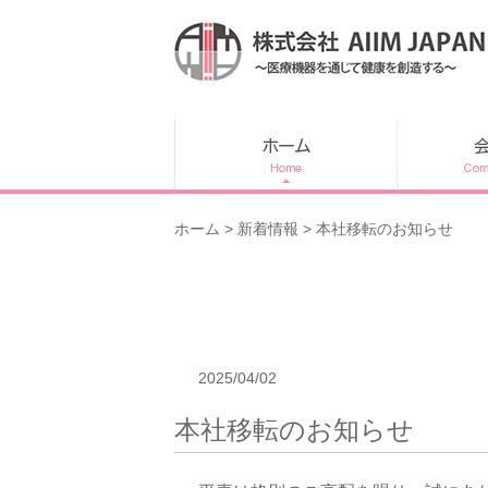
内
容
を
ス
キ
ッ
プ
ホーム
>
新着情報
> 本社移転のお知らせ
2025/04/02
本社移転のお知らせ