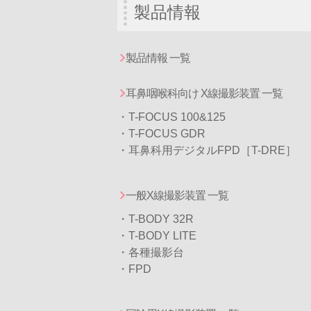
製品情報
製品情報 一覧
耳鼻咽喉科向け X線撮影装置 一覧
・T-FOCUS 100&125
・T-FOCUS GDR
・耳鼻科用デジタルFPD［T-DRE］
一般X線撮影装置 一覧
・T-BODY 32R
・T-BODY LITE
・各種撮影台
・FPD