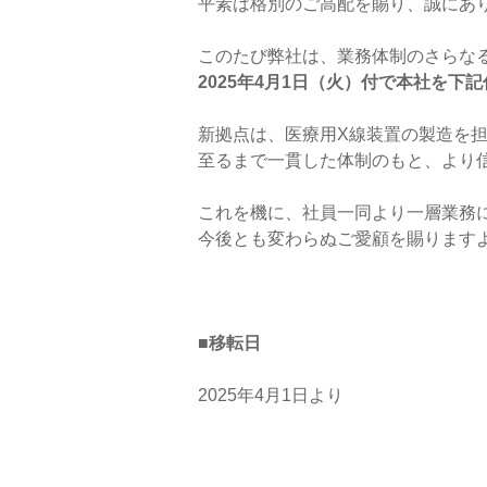
平素は格別のご高配を賜り、誠にあ
このたび弊社は、業務体制のさらな
2025
年4月1日（火）付で本社を下記
新拠点は、医療用X線装置の製造を
至るまで一貫した体制のもと、より
これを機に、社員一同より一層業務
今後とも変わらぬご愛顧を賜ります
■移転日
2025年4月1日より