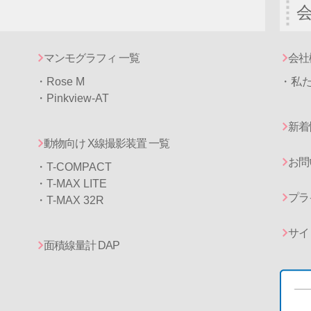
マンモグラフィ 一覧
会社
・
Rose M
・私
・
Pinkview-AT
新着
動物向け X線撮影装置 一覧
お問
・T-COMPACT
・T-MAX LITE
プラ
・T-MAX 32R
サイ
面積線量計 DAP